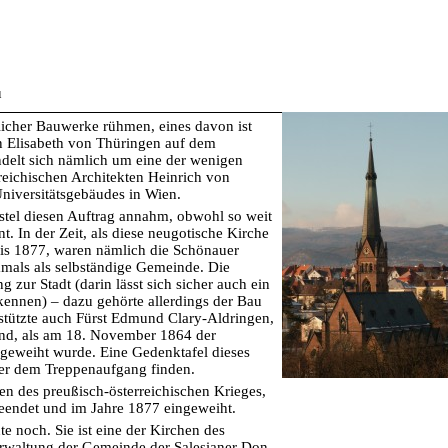
u
tlicher Bauwerke rühmen, eines davon ist
n Elisabeth von Thüringen auf dem
delt sich nämlich um eine der wenigen
eichischen Architekten Heinrich von
Universitätsgebäudes in Wien.
rstel diesen Auftrag annahm, obwohl so weit
t. In der Zeit, als diese neugotische Kirche
 bis 1877, waren nämlich die Schönauer
amals als selbständige Gemeinde. Die
zur Stadt (darin lässt sich sicher auch ein
ennen) – dazu gehörte allerdings der Bau
rstützte auch Fürst Edmund Clary-Aldringen,
and, als am 18. November 1864 der
 geweiht wurde. Eine Gedenktafel dieses
nter dem Treppenaufgang finden.
n des preußisch-österreichischen Krieges,
eendet und im Jahre 1877 eingeweiht.
e noch. Sie ist eine der Kirchen des
Verwaltung der Gemeinde der Salesianer Don