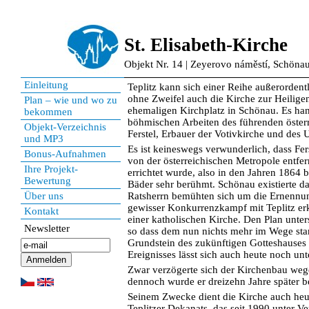
St. Elisabeth-Kirche
Objekt Nr. 14 | Zeyerovo náměstí, Schöna
Einleitung
Teplitz kann sich einer Reihe außerorden
ohne Zweifel auch die Kirche zur Heilige
Plan – wie und wo zu
ehemaligen Kirchplatz in Schönau. Es han
bekommen
böhmischen Arbeiten des führenden österr
Objekt-Verzeichnis
Ferstel, Erbauer der Votivkirche und des 
und MP3
Es ist keineswegs verwunderlich, dass Fe
Bonus-Aufnahmen
von der österreichischen Metropole entfern
Ihre Projekt-
errichtet wurde, also in den Jahren 1864
Bewertung
Bäder sehr berühmt. Schönau existierte d
Über uns
Ratsherrn bemühten sich um die Ernennung 
gewisser Konkurrenzkampf mit Teplitz erk
Kontakt
einer katholischen Kirche. Den Plan unte
Newsletter
so dass dem nun nichts mehr im Wege st
Grundstein des zukünftigen Gotteshauses
Ereignisses lässt sich auch heute noch u
Zwar verzögerte sich der Kirchenbau wege
dennoch wurde er dreizehn Jahre später b
Seinem Zwecke dient die Kirche auch heut
Teplitzer Dekanats, das seit 1990 unter 