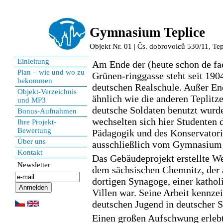
Gymnasium Teplice
Objekt Nr. 01 | Čs. dobrovolců 530/11, Tep
Einleitung
Am Ende der (heute schon de fac
Plan – wie und wo zu
Grünen-ringgasse steht seit 19
bekommen
deutschen Realschule. Außer End
Objekt-Verzeichnis
ähnlich wie die anderen Teplitze
und MP3
deutsche Soldaten benutzt wurde
Bonus-Aufnahmen
wechselten sich hier Studenten
Ihre Projekt-
Bewertung
Pädagogik und des Konservator
Über uns
ausschließlich vom Gymnasium 
Kontakt
Das Gebäudeprojekt erstellte We
Newsletter
dem sächsischen Chemnitz, der 
dortigen Synagoge, einer kathol
Villen war. Seine Arbeit kennze
deutschen Jugend in deutscher S
Einen großen Aufschwung erleb